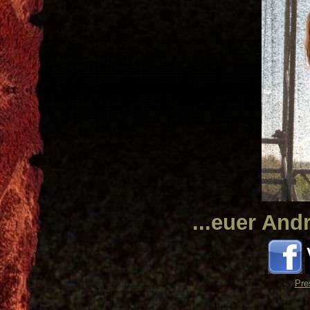
...euer An
Pre